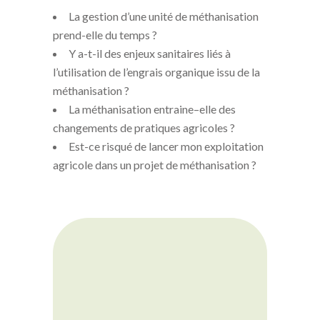
La gestion d’une unité de méthanisation
prend-elle du temps ?
Y a-t-il des enjeux sanitaires liés à
l’utilisation de l’engrais organique issu de la
méthanisation ?
La méthanisation entraine–elle des
changements de pratiques agricoles ?
Est-ce risqué de lancer mon exploitation
agricole dans un projet de méthanisation ?
Pour une unité de 13 000 tonnes de
matières valorisées, on estime le
temps de main d’œuvre nécessaire
à 1 ETP (équivalent temps plein). Il
peut être pertinent d’embaucher
pour cela.